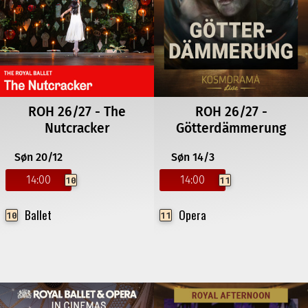
ROH 26/27 - The
ROH 26/27 -
Nutcracker
Götterdämmerung
Søn 20/12
Søn 14/3
14:00
14:00
10
11
Ballet
Opera
10
11