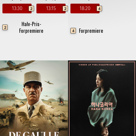
13:30
13:15
18:20
2
2
4
Halv-Pris-
2
Forpremiere
Forpremiere
4