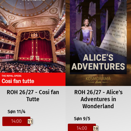
ROH 26/27 - Cosi fan
ROH 26/27 - Alice's
Tutte
Adventures in
Wonderland
Søn 11/4
Søn 9/5
14:00
11
14:00
10