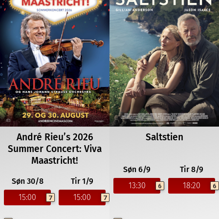
André Rieu’s 2026
Saltstien
Summer Concert: Viva
Maastricht!
Søn 6/9
Tir 8/9
Søn 30/8
Tir 1/9
13:30
18:20
6
6
15:00
15:00
7
7