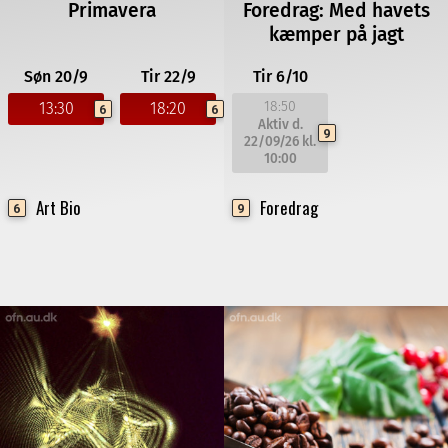
Primavera
Foredrag: Med havets
kæmper på jagt
Søn 20/9
Tir 22/9
Tir 6/10
18:50
13:30
18:20
6
6
Aktiv d.
9
22/09/26
kl.
10:00
Art Bio
Foredrag
6
9