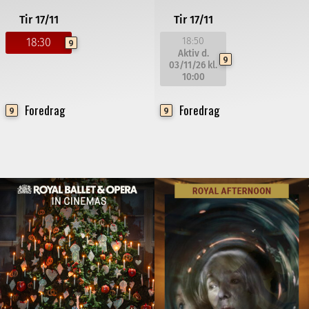
Tir 17/11
Tir 17/11
18:50
18:30
9
Aktiv d.
9
03/11/26
kl.
10:00
Foredrag
Foredrag
9
9