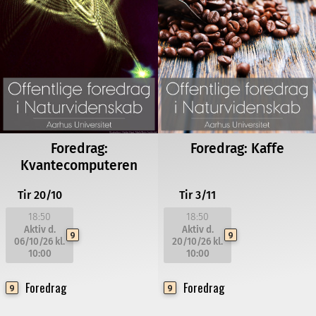
Foredrag:
Foredrag: Kaffe
Kvantecomputeren
Tir 20/10
Tir 3/11
18:50
18:50
Aktiv d.
Aktiv d.
9
9
06/10/26
kl.
20/10/26
kl.
10:00
10:00
Foredrag
Foredrag
9
9