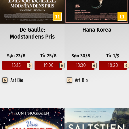
De Gaulle:
Hana Korea
Modstandens Pris
Søn 23/8
Tir 25/8
Søn 30/8
Tir 1/9
13:15
19:00
13:30
18:20
6
6
6
6
Art Bio
Art Bio
6
6