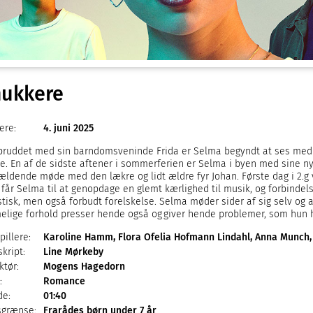
ukkere
ere:
4. juni 2025
 bruddet med sin barndomsveninde Frida er Selma begyndt at ses med
te. En af de sidste aftener i sommerferien er Selma i byen med sine ny
ældende møde med den lækre og lidt ældre fyr Johan. Første dag i 2.g 
 får Selma til at genopdage en glemt kærlighed til musik, og forbindel
tisk, men også forbudt forelskelse. Selma møder sider af sig selv og a
lige forhold presser hende også og giver hende problemer, som hun ha
illere:
Karoline Hamm, Flora Ofelia Hofmann Lindahl, Anna Munch,
kript:
Line Mørkeby
ktør:
Mogens Hagedorn
:
Romance
e:
01:40
sgrænse:
Frarådes børn under 7 år