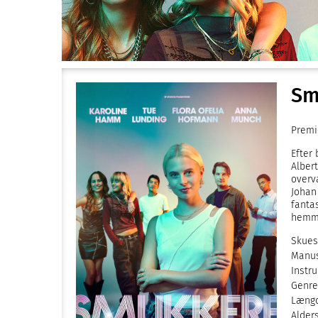
Sm
Premi
Efter
Alber
overv
Johan
fantas
hemme
Skuesp
Manus
Instru
Genre
Længd
Alder