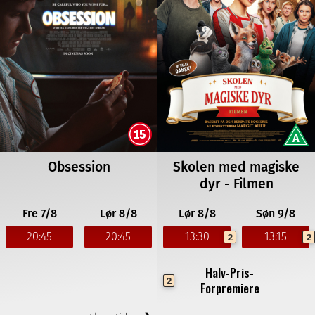
Obsession
Skolen med magiske
dyr - Filmen
Fre 7/8
Lør 8/8
Lør 8/8
Søn 9/8
20:45
20:45
13:30
13:15
2
2
Halv-Pris-
2
Forpremiere