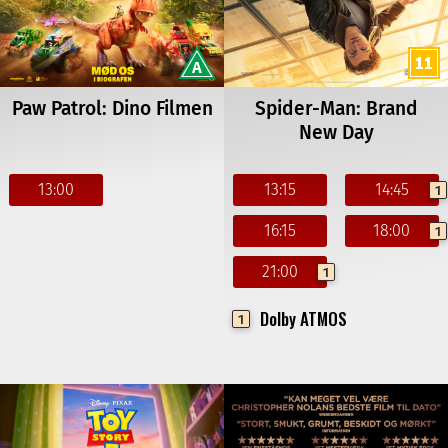
Paw Patrol: Dino Filmen
Spider-Man: Brand
New Day
13:00
13:15
14:45
1
16:15
18:00
1
21:00
1
Dolby ATMOS
1