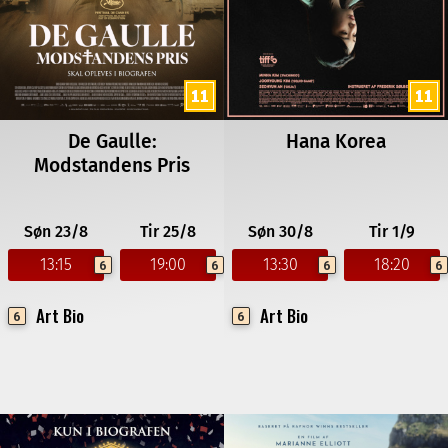
De Gaulle:
Hana Korea
Modstandens Pris
Søn 23/8
Tir 25/8
Søn 30/8
Tir 1/9
13:15
19:00
13:30
18:20
6
6
6
6
Art Bio
Art Bio
6
6