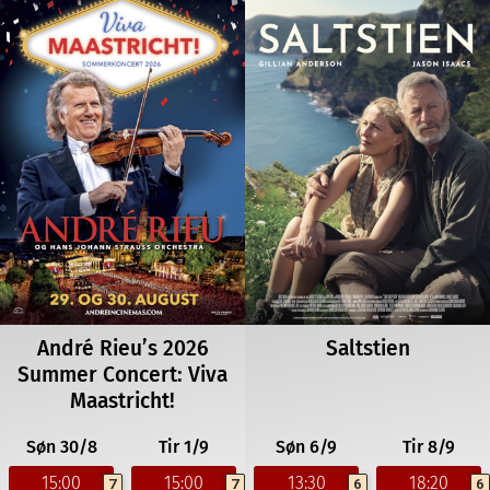
André Rieu’s 2026
Saltstien
Summer Concert: Viva
Maastricht!
Søn 30/8
Tir 1/9
Søn 6/9
Tir 8/9
15:00
15:00
13:30
18:20
7
7
6
6