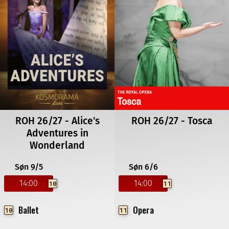
ROH 26/27 - Alice's
ROH 26/27 - Tosca
Adventures in
Wonderland
Søn 9/5
Søn 6/6
14:00
14:00
10
11
Ballet
Opera
10
11