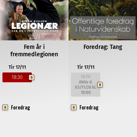
Fem år i
Foredrag: Tang
fremmedlegionen
Tir 17/11
Tir 17/11
18:50
18:30
9
Aktiv d.
9
03/11/26
kl.
10:00
Foredrag
Foredrag
9
9