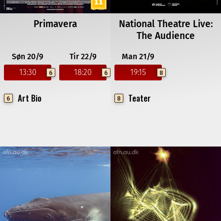
Primavera
National Theatre Live:
The Audience
Søn 20/9
Tir 22/9
Man 21/9
13:30
18:20
19:15
6
6
8
Art Bio
Teater
6
8