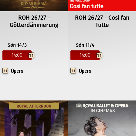
ROH 26/27 -
ROH 26/27 - Cosi fan
Götterdämmerung
Tutte
Søn 14/3
Søn 11/4
14:00
14:00
11
11
Opera
Opera
11
11