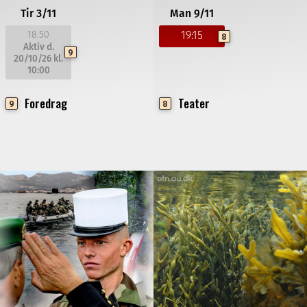
Tir 3/11
Man 9/11
18:50
19:15
8
Aktiv d.
9
20/10/26
kl.
10:00
Foredrag
Teater
9
8